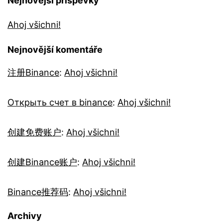
Nejnovější příspěvky
Ahoj všichni!
Nejnovější komentáře
注册Binance
:
Ahoj všichni!
Открыть счет в binance
:
Ahoj všichni!
创建免费账户
:
Ahoj všichni!
创建Binance账户
:
Ahoj všichni!
Binance推荐码
:
Ahoj všichni!
Archivy